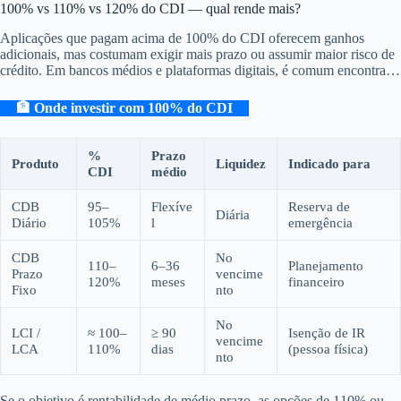
Pular
100% vs 110% vs 120% do CDI — qual rende mais?
para
Aplicações que pagam acima de 100% do CDI oferecem ganhos
o
adicionais, mas costumam exigir mais prazo ou assumir maior risco de
conteúdo
crédito. Em bancos médios e plataformas digitais, é comum encontrar
CDBs de 110% a 120% do CDI para prazos de 12 a 36 meses.
🏦 Onde investir com 100% do CDI
%
Prazo
Produto
Liquidez
Indicado para
CDI
médio
CDB
95–
Flexíve
Reserva de
Diária
Diário
105%
l
emergência
CDB
No
110–
6–36
Planejamento
Prazo
vencime
120%
meses
financeiro
Fixo
nto
No
LCI /
≈ 100–
≥ 90
Isenção de IR
vencime
LCA
110%
dias
(pessoa física)
nto
Se o objetivo é rentabilidade de médio prazo, as opções de 110% ou