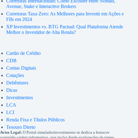
Corretoras Internacionais: Como Escolher entre Nomad,
Avenue, Stake e Interactive Brokers
Corretoras Taxa Zero: As Melhores para Investir em Ações e
FIIs em 2024
XP Investimentos vs. BTG Pactual: Qual Plataforma Atende
Melhor o Investidor de Alta Renda?
Cartão de Crédito
CDB
Contas Digitais
Cotações
Debêntures
Dicas
Investimentos
LCA
LCI
Renda Fixa e Títulos Públicos
Tesouro Direto
Aviso Legal:
O Portal simuladorinvestimento se dedica a fornecer
conteúdo caráter informativo, que inclui desde explorações de temas