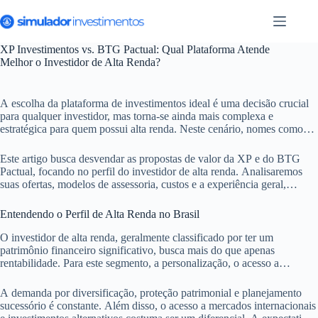
Pular
para
o
conteúdo
XP Investimentos vs. BTG Pactual: Qual Plataforma Atende
Melhor o Investidor de Alta Renda?
A escolha da plataforma de investimentos ideal é uma decisão crucial
para qualquer investidor, mas torna-se ainda mais complexa e
estratégica para quem possui alta renda. Neste cenário, nomes como
XP Investimentos e BTG Pactual se destacam, oferecendo um leque
robusto de produtos e serviços. Entender as particularidades de cada
Este artigo busca desvendar as propostas de valor da XP e do BTG
uma é fundamental para alinhar a escolha à sua estratégia financeira e
Pactual, focando no perfil do investidor de alta renda. Analisaremos
patrimonial.
suas ofertas, modelos de assessoria, custos e a experiência geral,
auxiliando na tomada de decisão.
Entendendo o Perfil de Alta Renda no Brasil
O investidor de alta renda, geralmente classificado por ter um
patrimônio financeiro significativo, busca mais do que apenas
rentabilidade. Para este segmento, a personalização, o acesso a
produtos exclusivos e uma assessoria qualificada são pilares essenciais.
A gestão patrimonial complexa exige soluções sofisticadas e um
A demanda por diversificação, proteção patrimonial e planejamento
parceiro que compreenda suas necessidades específicas.
sucessório é constante. Além disso, o acesso a mercados internacionais