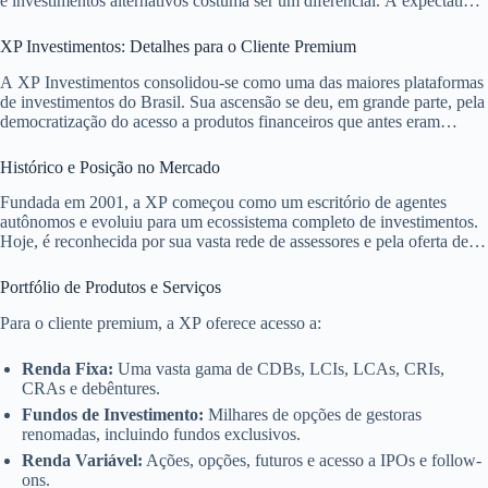
e investimentos alternativos costuma ser um diferencial. A expectativa
é de um serviço que vá além do básico, oferecendo insights
aprofundados e estratégias sob medida.
XP Investimentos: Detalhes para o Cliente Premium
A XP Investimentos consolidou-se como uma das maiores plataformas
de investimentos do Brasil. Sua ascensão se deu, em grande parte, pela
democratização do acesso a produtos financeiros que antes eram
restritos a grandes bancos. Para o público de alta renda, a XP
desenvolveu estruturas e ofertas diferenciadas.
Histórico e Posição no Mercado
Fundada em 2001, a XP começou como um escritório de agentes
autônomos e evoluiu para um ecossistema completo de investimentos.
Hoje, é reconhecida por sua vasta rede de assessores e pela oferta de
uma prateleira aberta de produtos. A empresa busca ser a principal
ponte entre o investidor e as melhores oportunidades do mercado.
Portfólio de Produtos e Serviços
Para o cliente premium, a XP oferece acesso a:
Renda Fixa:
Uma vasta gama de CDBs, LCIs, LCAs, CRIs,
CRAs e debêntures.
Fundos de Investimento:
Milhares de opções de gestoras
renomadas, incluindo fundos exclusivos.
Renda Variável:
Ações, opções, futuros e acesso a IPOs e follow-
ons.