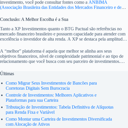
investimento, você pode consultar fontes como a
ANBIMA
(Associação Brasileira das Entidades dos Mercados Financeiro e de
Capitais)
, que oferece dados e guias importantes.
Conclusão: A Melhor Escolha é a Sua
Tanto a XP Investimentos quanto o BTG Pactual são referências no
mercado financeiro brasileiro e possuem capacidade para atender com
excelência o investidor de alta renda. A XP se destaca pela amplitude
de sua prateleira e pela capilaridade de sua rede de assessores. O BTG
Pactual, por sua vez, oferece uma abordagem mais próxima do private
A “melhor” plataforma é aquela que melhor se alinha aos seus
banking tradicional, com soluções altamente personalizadas e um
objetivos financeiros, nível de complexidade patrimonial e ao tipo de
profundo conhecimento em mercados de capitais.
relacionamento que você busca com seu parceiro de investimentos.
Avalie a assessoria, os produtos oferecidos, a estrutura de custos e,
acima de tudo, a confiança e a expertise do profissional que irá guiá-lo
Últimas
em suas decisões.
Como Migrar Seus Investimentos de Bancões para
Corretoras Digitais Sem Burocracia
Controle de Investimentos: Melhores Aplicativos e
Plataformas para sua Carteira
Tributação de Investimentos: Tabela Definitiva de Alíquotas
para Renda Fixa e Variável
Como Montar uma Carteira de Investimentos Diversificada
com Alocação de Ativos