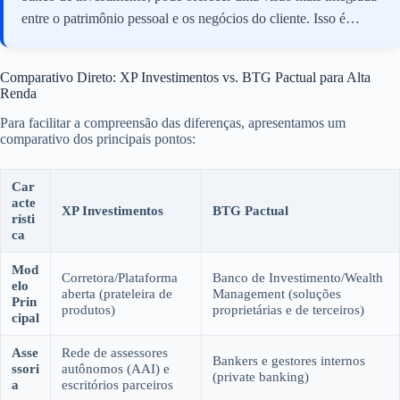
entre o patrimônio pessoal e os negócios do cliente. Isso é
crucial para empresários e executivos que buscam sinergias
entre suas finanças corporativas e pessoais.
Comparativo Direto: XP Investimentos vs. BTG Pactual para Alta
Renda
Para facilitar a compreensão das diferenças, apresentamos um
comparativo dos principais pontos:
Car
acte
XP Investimentos
BTG Pactual
rísti
ca
Mod
Corretora/Plataforma
Banco de Investimento/Wealth
elo
aberta (prateleira de
Management (soluções
Prin
produtos)
proprietárias e de terceiros)
cipal
Asse
Rede de assessores
Bankers e gestores internos
ssori
autônomos (AAI) e
(private banking)
a
escritórios parceiros