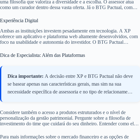
uma filosofia que valoriza a diversidade e a escolha. O assessor atua
como um curador dentro dessa vasta oferta. Já o BTG Pactual, com
sua origem em banco de investimento, oferece uma abordagem mais
ativa e, por vezes, proprietária, na gestão do patrimônio. Há um forte
Experiência Digital
viés de mercado e estratégias macroeconômicas integradas.
Ambas as instituições investem pesadamente em tecnologia. A XP
oferece um aplicativo e plataforma web altamente desenvolvidos, com
foco na usabilidade e autonomia do investidor. O BTG Pactual
também possui uma plataforma digital sofisticada, mas a interação
humana e a customização ainda são o ponto forte para o cliente de alta
Dica de Especialista: Além das Plataformas
renda, complementando a tecnologia com o contato direto com o
banker. A experiência digital é pensada para suportar decisões
complexas e o acompanhamento detalhado.
Dica importante:
A decisão entre XP e BTG Pactual não deve
se basear apenas nas características gerais, mas sim na sua
necessidade específica de assessoria e no tipo de relacionamento
que você busca. Avalie a experiência do assessor ou banker que
o atenderá. A qualidade do profissional é, muitas vezes, mais
Considere também o acesso a produtos estruturados e o nível de
determinante do que a marca da instituição. Busque
personalização da gestão patrimonial. Pergunte sobre a filosofia de
profissionais com certificações relevantes, como o CFP®
investimento do time que cuidará do seu dinheiro. Entender como eles
pensam e agem no mercado é tão importante quanto a variedade de
(Certified Financial Planner), e que demonstrem alinhamento
produtos disponíveis.
Para mais informações sobre o mercado financeiro e as opções de
com seus objetivos de longo prazo.