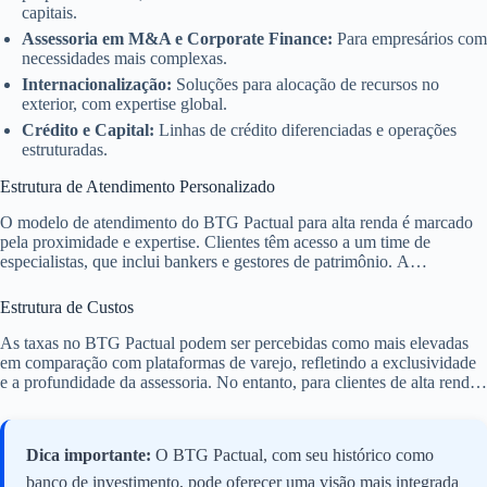
capitais.
Assessoria em M&A e Corporate Finance:
Para empresários com
necessidades mais complexas.
Internacionalização:
Soluções para alocação de recursos no
exterior, com expertise global.
Crédito e Capital:
Linhas de crédito diferenciadas e operações
estruturadas.
Estrutura de Atendimento Personalizado
O modelo de atendimento do BTG Pactual para alta renda é marcado
pela proximidade e expertise. Clientes têm acesso a um time de
especialistas, que inclui bankers e gestores de patrimônio. A
abordagem é mais próxima do private banking tradicional, com foco
em soluções sob medida para cada família ou indivíduo. A decisão de
Estrutura de Custos
investimento é frequentemente discutida em um comitê interno para
garantir a melhor estratégia.
As taxas no BTG Pactual podem ser percebidas como mais elevadas
em comparação com plataformas de varejo, refletindo a exclusividade
e a profundidade da assessoria. No entanto, para clientes de alta renda,
a negociação é comum, especialmente em produtos de gestão
discricionária e fundos exclusivos. O valor agregado da consultoria e
acesso a produtos diferenciados justifica a estrutura de custos para
Dica importante:
O BTG Pactual, com seu histórico como
muitos investidores.
banco de investimento, pode oferecer uma visão mais integrada