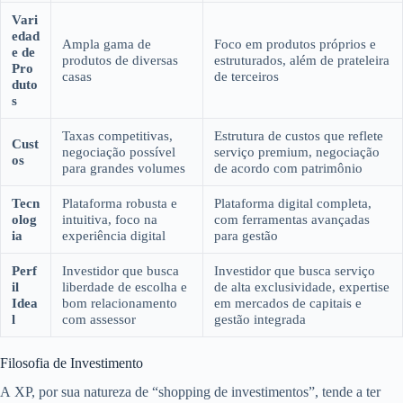
Vari
edad
Ampla gama de
Foco em produtos próprios e
e de
produtos de diversas
estruturados, além de prateleira
Pro
casas
de terceiros
duto
s
Taxas competitivas,
Estrutura de custos que reflete
Cust
negociação possível
serviço premium, negociação
os
para grandes volumes
de acordo com patrimônio
Tecn
Plataforma robusta e
Plataforma digital completa,
olog
intuitiva, foco na
com ferramentas avançadas
ia
experiência digital
para gestão
Perf
Investidor que busca
Investidor que busca serviço
il
liberdade de escolha e
de alta exclusividade, expertise
Idea
bom relacionamento
em mercados de capitais e
l
com assessor
gestão integrada
Filosofia de Investimento
A XP, por sua natureza de “shopping de investimentos”, tende a ter