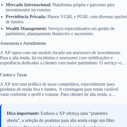
Mercado Internacional:
Plataforma própria e parcerias para
investimentos no exterior.
Previdência Privada:
Planos VGBL e PGBL com diversas opções
de fundos.
Wealth Management:
Serviços especializados em gestão de
patrimônio, planejamento financeiro e sucessório.
Assessoria e Atendimento
A XP opera com um modelo focado em assessores de investimento.
Para a alta renda, há escritórios e assessores com certificações e
experiência dedicadas a clientes com maior patrimônio. O serviço visa
oferecer um atendimento mais personalizado e estratégico. A figura do
assessor é central para a experiência do investidor na XP.
Custos e Taxas
A XP tem uma política de taxas competitiva, especialmente para
produtos de renda fixa e fundos. A corretagem para renda variável
varia conforme o perfil e volume. Para clientes de alta renda, a
negociação de taxas de assessoria e administração de fundos
exclusivos pode ser diferenciada. É fundamental discutir esses pontos
diretamente com o assessor.
Dica importante:
Embora a XP ofereça uma “prateleira
aberta”, a seleção de produtos para alta renda exige um filtro