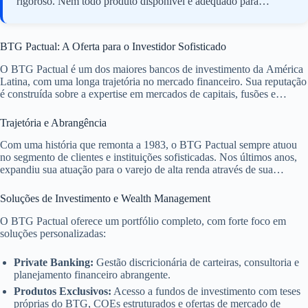
rigoroso. Nem todo produto disponível é adequado para
estratégias de grande patrimônio. Busque assessores com
profundo conhecimento em gestão patrimonial complexa.
BTG Pactual: A Oferta para o Investidor Sofisticado
O BTG Pactual é um dos maiores bancos de investimento da América
Latina, com uma longa trajetória no mercado financeiro. Sua reputação
é construída sobre a expertise em mercados de capitais, fusões e
aquisições, e gestão de fortunas. Para o investidor de alta renda, o
BTG Pactual se posiciona com uma abordagem de private banking e
Trajetória e Abrangência
wealth management.
Com uma história que remonta a 1983, o BTG Pactual sempre atuou
no segmento de clientes e instituições sofisticadas. Nos últimos anos,
expandiu sua atuação para o varejo de alta renda através de sua
plataforma digital, mantendo, contudo, o DNA de banco de
investimento. Isso permite a integração de serviços de diferentes áreas
Soluções de Investimento e Wealth Management
do banco.
O BTG Pactual oferece um portfólio completo, com forte foco em
soluções personalizadas:
Private Banking:
Gestão discricionária de carteiras, consultoria e
planejamento financeiro abrangente.
Produtos Exclusivos:
Acesso a fundos de investimento com teses
próprias do BTG, COEs estruturados e ofertas de mercado de