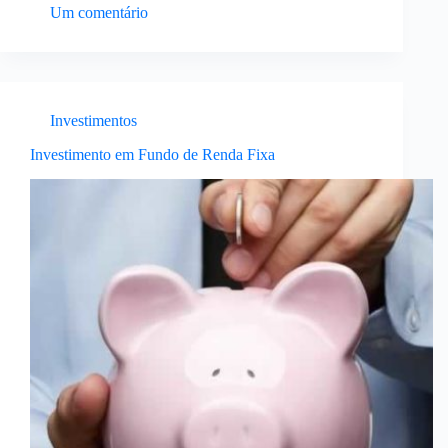
investidor brasileiro é mais conservador, se comparado
Um comentário
a investidores de outros países do mundo.…
Investimentos
Investimento em Fundo de Renda Fixa