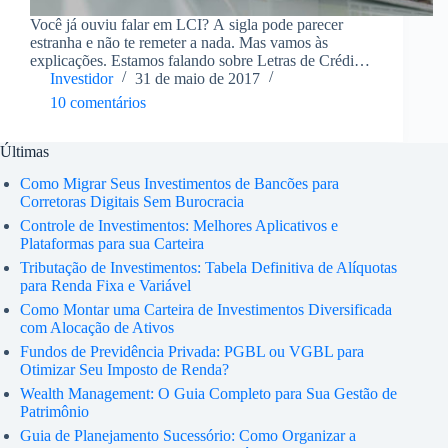
Você já ouviu falar em LCI? A sigla pode parecer
estranha e não te remeter a nada. Mas vamos às
explicações. Estamos falando sobre Letras de Crédito
Imobiliário, ou seja, títulos de renda fixa que são
Investidor
31 de maio de 2017
emitidos por instituições financeiras…
10 comentários
Últimas
Como Migrar Seus Investimentos de Bancões para
Corretoras Digitais Sem Burocracia
Controle de Investimentos: Melhores Aplicativos e
Plataformas para sua Carteira
Tributação de Investimentos: Tabela Definitiva de Alíquotas
para Renda Fixa e Variável
Como Montar uma Carteira de Investimentos Diversificada
com Alocação de Ativos
Fundos de Previdência Privada: PGBL ou VGBL para
Otimizar Seu Imposto de Renda?
Wealth Management: O Guia Completo para Sua Gestão de
Patrimônio
Guia de Planejamento Sucessório: Como Organizar a