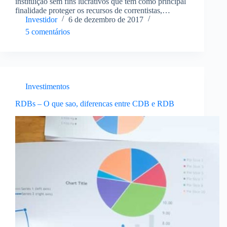
instituição sem fins lucrativos que tem como principal
finalidade proteger os recursos de correntistas,
investidores e poupadores aplicados em instituições
Investidor
6 de dezembro de 2017
financeiras filiadas a ele. Dentre estas instituições
5 comentários
filiadas estão a Caixa…
Investimentos
RDBs – O que sao, diferencas entre CDB e RDB