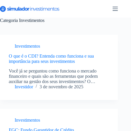
Pular
para
o
conteúdo
Categoria
Investimentos
Investimentos
O que é o CDI? Entenda como funciona e sua
importância para seus investimentos
Você já se perguntou como funciona o mercado
financeiro e quais são as ferramentas que podem
auxiliar na gestão dos seus investimentos? O
Certificado de Depósito Interbancário (CDI) é um
Investidor
3 de novembro de 2025
elemento fundamental nesse cenário. Você Encontra
Abaixo O que é…
Investimentos
FGC: Fundo Garantidor de Crédito