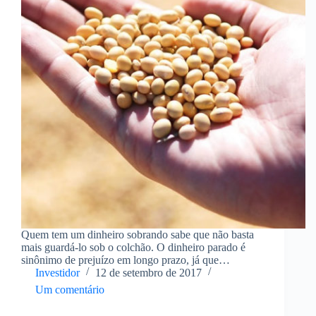
Quem tem um dinheiro sobrando sabe que não basta
mais guardá-lo sob o colchão. O dinheiro parado é
sinônimo de prejuízo em longo prazo, já que
desvaloriza com a inflação. A opção mais difundida é
Investidor
12 de setembro de 2017
colocar os valores na poupança,…
Um comentário