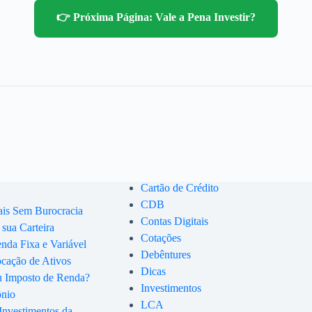
👉 Próxima Página: Vale a Pena Investir?
Cartão de Crédito
CDB
ais Sem Burocracia
Contas Digitais
 sua Carteira
Cotações
enda Fixa e Variável
Debêntures
ocação de Ativos
Dicas
u Imposto de Renda?
Investimentos
ônio
LCA
Investimentos da