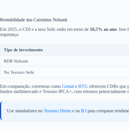
Pular
para
o
conteúdo
Rentabilidade das Caixinhas Nubank
Em 2025, o CDI e a taxa Selic estão em torno de
10,5% ao ano
. Isso
segurança.
Tipo de investimento
RDB Nubank
Nu Tesouro Selic
Em comparação, corretoras como
Genial
e
BTG
oferecem CDBs que po
fundos multimercado e Tesouro IPCA+, com retornos potencialmente ma
Use simuladores no
Tesouro Direto
e na
B3
para comparar rendime