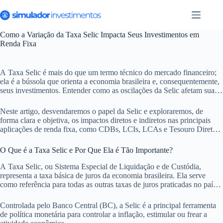
Pular
para
o
conteúdo
Como a Variação da Taxa Selic Impacta Seus Investimentos em
Renda Fixa
A Taxa Selic é mais do que um termo técnico do mercado financeiro;
ela é a bússola que orienta a economia brasileira e, consequentemente,
seus investimentos. Entender como as oscilações da Selic afetam sua
carteira de renda fixa é crucial para tomar decisões estratégicas e
proteger seu patrimônio. Muitos investidores, por falta de informação,
Neste artigo, desvendaremos o papel da Selic e exploraremos, de
perdem oportunidades ou sofrem prejuízos desnecessários.
forma clara e objetiva, os impactos diretos e indiretos nas principais
aplicações de renda fixa, como CDBs, LCIs, LCAs e Tesouro Direto.
Prepare-se para compreender esse indicador fundamental e otimizar
seus retornos, independentemente do cenário econômico.
O Que é a Taxa Selic e Por Que Ela é Tão Importante?
A Taxa Selic, ou Sistema Especial de Liquidação e de Custódia,
representa a taxa básica de juros da economia brasileira. Ela serve
como referência para todas as outras taxas de juros praticadas no país,
desde empréstimos bancários até a rentabilidade de investimentos.
Controlada pelo Banco Central (BC), a Selic é a principal ferramenta
de política monetária para controlar a inflação, estimular ou frear a