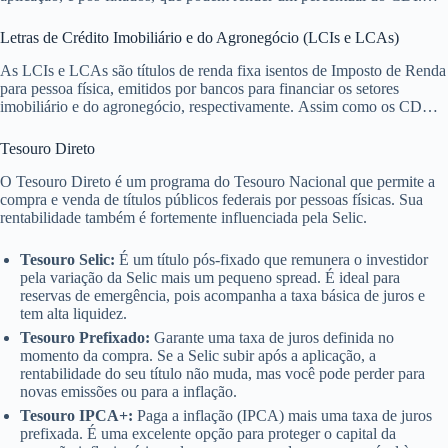
Quando a Selic sobe, os novos CDBs pós-fixados tendem a pagar
mais. Já os prefixados podem ser desvantajosos em um cenário de alta
Letras de Crédito Imobiliário e do Agronegócio (LCIs e LCAs)
da Selic.
As LCIs e LCAs são títulos de renda fixa isentos de Imposto de Renda
para pessoa física, emitidos por bancos para financiar os setores
imobiliário e do agronegócio, respectivamente. Assim como os CDBs,
eles podem ser prefixados, pós-fixados (atrelados ao CDI) ou, mais
raramente, indexados à inflação (IPCA). O impacto da Selic é similar
Tesouro Direto
ao dos CDBs, com a vantagem da isenção fiscal.
O Tesouro Direto é um programa do Tesouro Nacional que permite a
compra e venda de títulos públicos federais por pessoas físicas. Sua
rentabilidade também é fortemente influenciada pela Selic.
Tesouro Selic:
É um título pós-fixado que remunera o investidor
pela variação da Selic mais um pequeno spread. É ideal para
reservas de emergência, pois acompanha a taxa básica de juros e
tem alta liquidez.
Tesouro Prefixado:
Garante uma taxa de juros definida no
momento da compra. Se a Selic subir após a aplicação, a
rentabilidade do seu título não muda, mas você pode perder para
novas emissões ou para a inflação.
Tesouro IPCA+:
Paga a inflação (IPCA) mais uma taxa de juros
prefixada. É uma excelente opção para proteger o capital da