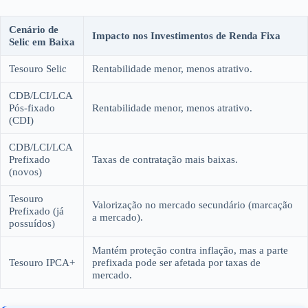
variável, ou produtos de renda fixa atrelados à inflação ou com taxas
prefixadas mais vantajosas.
Cenário de
Impacto nos Investimentos de Renda Fixa
Selic em Baixa
Tesouro Selic
Rentabilidade menor, menos atrativo.
CDB/LCI/LCA
Pós-fixado
Rentabilidade menor, menos atrativo.
(CDI)
CDB/LCI/LCA
Prefixado
Taxas de contratação mais baixas.
(novos)
Tesouro
Valorização no mercado secundário (marcação
Prefixado (já
a mercado).
possuídos)
Mantém proteção contra inflação, mas a parte
Tesouro IPCA+
prefixada pode ser afetada por taxas de
mercado.