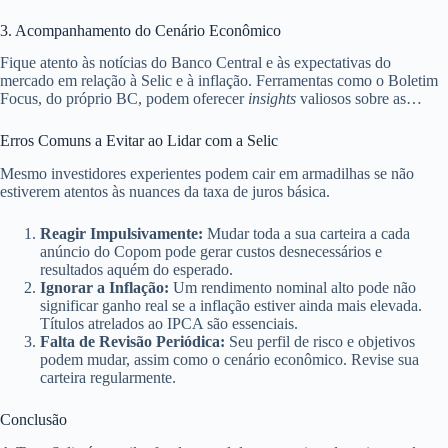
contra a inflação por mais tempo.
3. Acompanhamento do Cenário Econômico
Fique atento às notícias do Banco Central e às expectativas do
mercado em relação à Selic e à inflação. Ferramentas como o Boletim
Focus, do próprio BC, podem oferecer
insights
valiosos sobre as
projeções futuras. Para mais informações, consulte o site oficial do
Banco Central do Brasil
.
Erros Comuns a Evitar ao Lidar com a Selic
Mesmo investidores experientes podem cair em armadilhas se não
estiverem atentos às nuances da taxa de juros básica.
Reagir Impulsivamente:
Mudar toda a sua carteira a cada
anúncio do Copom pode gerar custos desnecessários e
resultados aquém do esperado.
Ignorar a Inflação:
Um rendimento nominal alto pode não
significar ganho real se a inflação estiver ainda mais elevada.
Títulos atrelados ao IPCA são essenciais.
Falta de Revisão Periódica:
Seu perfil de risco e objetivos
podem mudar, assim como o cenário econômico. Revise sua
carteira regularmente.
Conclusão