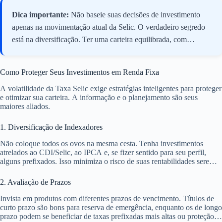
Dica importante:
Não baseie suas decisões de investimento
apenas na movimentação atual da Selic. O verdadeiro segredo
está na diversificação. Ter uma carteira equilibrada, com
investimentos pós-fixados para liquidez, prefixados para
cenários de juros em queda e indexados à inflação para proteção
Como Proteger Seus Investimentos em Renda Fixa
de longo prazo, é fundamental para navegar com segurança em
A volatilidade da Taxa Selic exige estratégias inteligentes para proteger
qualquer ciclo econômico. Acompanhe as projeções do
e otimizar sua carteira. A informação e o planejamento são seus
mercado, mas sempre alinhe as escolhas aos seus objetivos e
maiores aliados.
tolerância a risco.
1. Diversificação de Indexadores
Não coloque todos os ovos na mesma cesta. Tenha investimentos
atrelados ao CDI/Selic, ao IPCA e, se fizer sentido para seu perfil,
alguns prefixados. Isso minimiza o risco de suas rentabilidades serem
totalmente prejudicadas por uma única mudança na taxa básica.
2. Avaliação de Prazos
Invista em produtos com diferentes prazos de vencimento. Títulos de
curto prazo são bons para reserva de emergência, enquanto os de longo
prazo podem se beneficiar de taxas prefixadas mais altas ou proteção