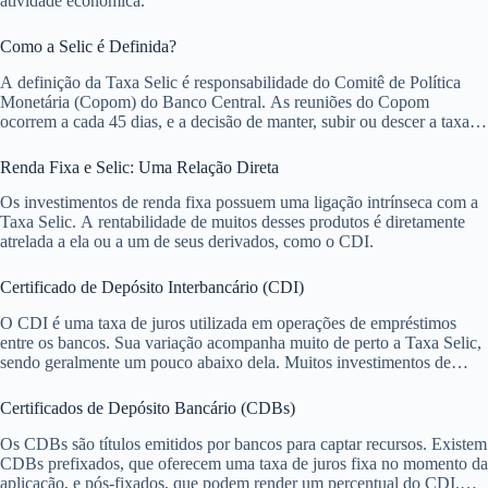
atividade econômica.
Como a Selic é Definida?
A definição da Taxa Selic é responsabilidade do Comitê de Política
Monetária (Copom) do Banco Central. As reuniões do Copom
ocorrem a cada 45 dias, e a decisão de manter, subir ou descer a taxa
considera diversos fatores econômicos, como a inflação, o crescimento
do PIB e o cenário internacional.
Renda Fixa e Selic: Uma Relação Direta
Os investimentos de renda fixa possuem uma ligação intrínseca com a
Taxa Selic. A rentabilidade de muitos desses produtos é diretamente
atrelada a ela ou a um de seus derivados, como o CDI.
Certificado de Depósito Interbancário (CDI)
O CDI é uma taxa de juros utilizada em operações de empréstimos
entre os bancos. Sua variação acompanha muito de perto a Taxa Selic,
sendo geralmente um pouco abaixo dela. Muitos investimentos de
renda fixa pós-fixados, como CDBs, rendem um percentual do CDI,
por exemplo, 100% do CDI.
Certificados de Depósito Bancário (CDBs)
Os CDBs são títulos emitidos por bancos para captar recursos. Existem
CDBs prefixados, que oferecem uma taxa de juros fixa no momento da
aplicação, e pós-fixados, que podem render um percentual do CDI.