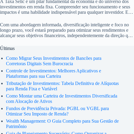
A Taxa Selic é um pilar fundamental da economia e do universo dos
investimentos em renda fixa. Compreender seu funcionamento e seus
impactos é uma habilidade indispensável para qualquer investidor. Em
vez de temer suas variações, encare-as como oportunidades para
reavaliar e ajustar sua estratégia.
Com uma abordagem informada, diversificação inteligente e foco no
longo prazo, você estará preparado para otimizar seus rendimentos e
alcançar seus objetivos financeiros, independentemente da direção que
a Selic tomar. Invista com conhecimento e colha os frutos de suas
decisões estratégicas.
Últimas
Como Migrar Seus Investimentos de Bancões para
Corretoras Digitais Sem Burocracia
Controle de Investimentos: Melhores Aplicativos e
Plataformas para sua Carteira
Tributação de Investimentos: Tabela Definitiva de Alíquotas
para Renda Fixa e Variável
Como Montar uma Carteira de Investimentos Diversificada
com Alocação de Ativos
Fundos de Previdência Privada: PGBL ou VGBL para
Otimizar Seu Imposto de Renda?
Wealth Management: O Guia Completo para Sua Gestão de
Patrimônio
Guia de Planejamento Sucessório: Como Organizar a