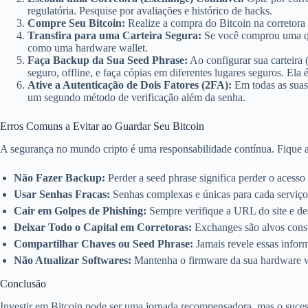
regulatória. Pesquise por avaliações e histórico de hacks.
Compre Seu Bitcoin:
Realize a compra do Bitcoin na corretora
Transfira para uma Carteira Segura:
Se você comprou uma quan
como uma hardware wallet.
Faça Backup da Sua Seed Phrase:
Ao configurar sua carteira 
seguro, offline, e faça cópias em diferentes lugares seguros. Ela 
Ative a Autenticação de Dois Fatores (2FA):
Em todas as suas 
um segundo método de verificação além da senha.
Erros Comuns a Evitar ao Guardar Seu Bitcoin
A segurança no mundo cripto é uma responsabilidade contínua. Fique at
Não Fazer Backup:
Perder a seed phrase significa perder o acesso 
Usar Senhas Fracas:
Senhas complexas e únicas para cada serviço 
Cair em Golpes de Phishing:
Sempre verifique a URL do site e de
Deixar Todo o Capital em Corretoras:
Exchanges são alvos const
Compartilhar Chaves ou Seed Phrase:
Jamais revele essas infor
Não Atualizar Softwares:
Mantenha o firmware da sua hardware wal
Conclusão
Investir em Bitcoin pode ser uma jornada recompensadora, mas o sucesso