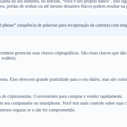
uarda do seu dinheiro, no Bitcoin, “você é seu próprio banco”. Isso si
s, perdas de senhas ou até mesmo desastres físicos podem resultar na pe
phrase” (sequência de palavras para recuperação da carteira) com ningu
 permitem gerenciar suas chaves criptográficas. São essas chaves que dã
 wallets).
forma. Elas oferecem grande praticidade para o uso diário, mas são con
ras de criptomoedas. Convenientes para comprar e vender rapidamente.
em seu computador ou smartphone. Você tem mais controle sobre suas cha
menos seguras se o site for comprometido.