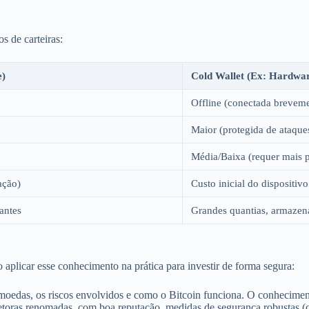
os de carteiras:
e)
Cold Wallet (Ex: Hardwar
Offline (conectada breveme
Maior (protegida de ataques
Média/Baixa (requer mais p
ação)
Custo inicial do dispositiv
iantes
Grandes quantias, armazen
 aplicar esse conhecimento na prática para investir de forma segura:
moedas, os riscos envolvidos e como o Bitcoin funciona. O conheciment
toras renomadas, com boa reputação, medidas de segurança robustas (c