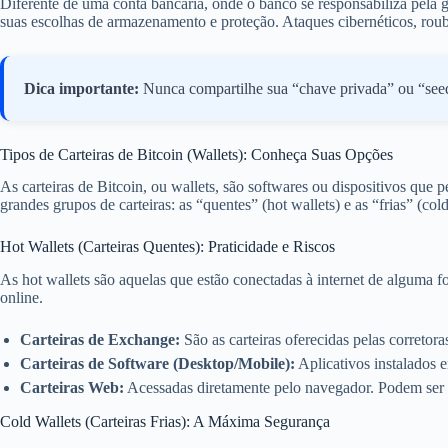
Diferente de uma conta bancária, onde o banco se responsabiliza pela g
suas escolhas de armazenamento e proteção. Ataques cibernéticos, roubo
Dica importante:
Nunca compartilhe sua “chave privada” ou “seed 
Tipos de Carteiras de Bitcoin (Wallets): Conheça Suas Opções
As carteiras de Bitcoin, ou wallets, são softwares ou dispositivos que
grandes grupos de carteiras: as “quentes” (hot wallets) e as “frias” (cold
Hot Wallets (Carteiras Quentes): Praticidade e Riscos
As hot wallets são aquelas que estão conectadas à internet de alguma 
online.
Carteiras de Exchange:
São as carteiras oferecidas pelas correto
Carteiras de Software (Desktop/Mobile):
Aplicativos instalados 
Carteiras Web:
Acessadas diretamente pelo navegador. Podem ser 
Cold Wallets (Carteiras Frias): A Máxima Segurança