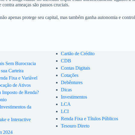
te contra ameaças são passos cruciais.
 não apenas protege seu capital, mas também ganha autonomia e controle 
Cartão de Crédito
CDB
ais Sem Burocracia
Contas Digitais
 sua Carteira
Cotações
enda Fixa e Variável
Debêntures
ocação de Ativos
Dicas
u Imposto de Renda?
Investimentos
ônio
LCA
Investimentos da
LCI
Renda Fixa e Títulos Públicos
ke e Interactive
Tesouro Direto
em 2024