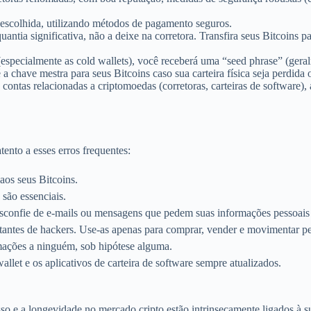
 escolhida, utilizando métodos de pagamento seguros.
tia significativa, não a deixe na corretora. Transfira seus Bitcoins pa
(especialmente as cold wallets), você receberá uma “seed phrase” (ger
é a chave mestra para seus Bitcoins caso sua carteira física seja perdida 
contas relacionadas a criptomoedas (corretoras, carteiras de software)
ento a esses erros frequentes:
aos seus Bitcoins.
são essenciais.
sconfie de e-mails ou mensagens que pedem suas informações pessoais
antes de hackers. Use-as apenas para comprar, vender e movimentar pe
mações a ninguém, sob hipótese alguma.
let e os aplicativos de carteira de software sempre atualizados.
 e a longevidade no mercado cripto estão intrinsecamente ligados à sua