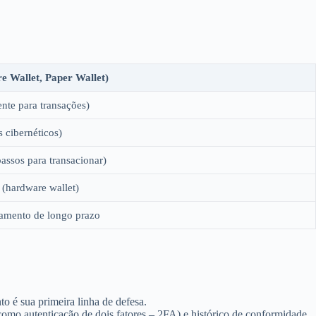
e Wallet, Paper Wallet)
nte para transações)
 cibernéticos)
assos para transacionar)
o (hardware wallet)
amento de longo prazo
o é sua primeira linha de defesa.
omo autenticação de dois fatores – 2FA) e histórico de conformidade