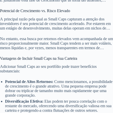
É justamente essa fase de crescimento que as torna tão atraentes,
prometendo um horizonte de valorização que as empresas já
estabelecidas dificilmente conseguem replicar.
Potencial de Crescimento vs. Risco Elevado
A principal razão pela qual as Small Caps capturam a atenção dos
investidores é seu potencial de crescimento acelerado. Por estarem em
um estágio de desenvolvimento, muitas delas operam em nichos de
mercado em expansão ou possuem modelos de negócio inovadores.
No entanto, essa busca por retornos elevados vem acompanhada de um
risco proporcionalmente maior. Small Caps tendem a ser mais voláteis,
menos líquidas e, por vezes, menos transparentes em termos de
informações públicas. É um trade-off que exige cautela e um perfil de
investidor mais tolerante ao risco.
Vantagens de Incluir Small Caps na Sua Carteira
Adicionar Small Caps ao seu portfólio pode trazer benefícios
substanciais:
Potencial de Altos Retornos:
Como mencionamos, a possibilidade
de crescimento é o grande atrativo. Uma pequena empresa pode
dobrar ou triplicar de tamanho muito mais rapidamente que uma
grande corporação.
Diversificação Efetiva:
Elas podem ter pouca correlação com o
restante do mercado, oferecendo uma diversificação valiosa em sua
carteira e protegendo-a contra flutuações de outros setores.