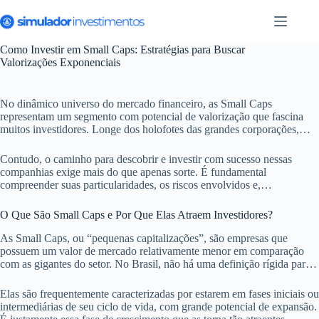
Pular
para
o
conteúdo
Como Investir em Small Caps: Estratégias para Buscar
Valorizações Exponenciais
No dinâmico universo do mercado financeiro, as Small Caps
representam um segmento com potencial de valorização que fascina
muitos investidores. Longe dos holofotes das grandes corporações,
essas empresas de menor capitalização de mercado podem ser
verdadeiras joias escondidas, capazes de entregar retornos
Contudo, o caminho para descobrir e investir com sucesso nessas
exponenciais.
companhias exige mais do que apenas sorte. É fundamental
compreender suas particularidades, os riscos envolvidos e,
principalmente, as estratégias que podem maximizar suas chances de
sucesso. Este guia completo desvenda o mundo das Small Caps,
O Que São Small Caps e Por Que Elas Atraem Investidores?
oferecendo um roteiro para quem busca diversificar a carteira e almejar
crescimentos significativos.
As Small Caps, ou “pequenas capitalizações”, são empresas que
possuem um valor de mercado relativamente menor em comparação
com as gigantes do setor. No Brasil, não há uma definição rígida para o
termo, mas geralmente são companhias com valor de mercado que
varia de centenas de milhões a alguns poucos bilhões de reais.
Elas são frequentemente caracterizadas por estarem em fases iniciais ou
intermediárias de seu ciclo de vida, com grande potencial de expansão.