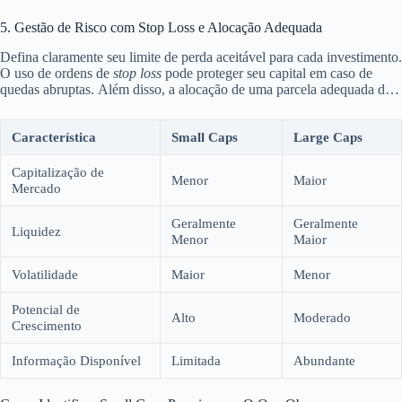
impactar significativamente as perspectivas da empresa. Esteja atento
às notícias e aos relatórios trimestrais.
5. Gestão de Risco com Stop Loss e Alocação Adequada
Defina claramente seu limite de perda aceitável para cada investimento.
O uso de ordens de
stop loss
pode proteger seu capital em caso de
quedas abruptas. Além disso, a alocação de uma parcela adequada de
sua carteira para Small Caps, considerando seu perfil de risco, é
fundamental. Não invista dinheiro que você precisará em breve ou que
Característica
Small Caps
Large Caps
não pode se dar ao luxo de perder.
Capitalização de
Menor
Maior
Mercado
Geralmente
Geralmente
Liquidez
Menor
Maior
Volatilidade
Maior
Menor
Potencial de
Alto
Moderado
Crescimento
Informação Disponível
Limitada
Abundante