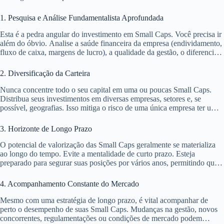
1. Pesquisa e Análise Fundamentalista Aprofundada
Esta é a pedra angular do investimento em Small Caps. Você precisa ir
além do óbvio. Analise a saúde financeira da empresa (endividamento,
fluxo de caixa, margens de lucro), a qualidade da gestão, o diferencial
competitivo e as perspectivas de crescimento do setor em que atua.
Busque por empresas com modelos de negócio sólidos e vantagens
2. Diversificação da Carteira
competitivas duradouras.
Nunca concentre todo o seu capital em uma ou poucas Small Caps.
Distribua seus investimentos em diversas empresas, setores e, se
possível, geografias. Isso mitiga o risco de uma única empresa ter um
desempenho ruim e afetar significativamente seu retorno total.
3. Horizonte de Longo Prazo
O potencial de valorização das Small Caps geralmente se materializa
ao longo do tempo. Evite a mentalidade de curto prazo. Esteja
preparado para segurar suas posições por vários anos, permitindo que
as empresas cresçam e seus projetos se desenvolvam. A paciência é
uma virtude neste segmento.
4. Acompanhamento Constante do Mercado
Mesmo com uma estratégia de longo prazo, é vital acompanhar de
perto o desempenho de suas Small Caps. Mudanças na gestão, novos
concorrentes, regulamentações ou condições de mercado podem