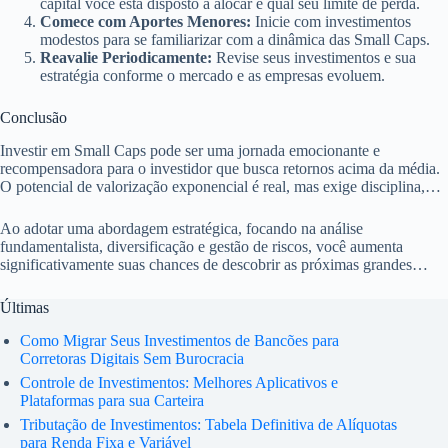
capital você está disposto a alocar e qual seu limite de perda.
Comece com Aportes Menores:
Inicie com investimentos
modestos para se familiarizar com a dinâmica das Small Caps.
Reavalie Periodicamente:
Revise seus investimentos e sua
estratégia conforme o mercado e as empresas evoluem.
Conclusão
Investir em Small Caps pode ser uma jornada emocionante e
recompensadora para o investidor que busca retornos acima da média.
O potencial de valorização exponencial é real, mas exige disciplina,
pesquisa minuciosa e uma visão de longo prazo.
Ao adotar uma abordagem estratégica, focando na análise
fundamentalista, diversificação e gestão de riscos, você aumenta
significativamente suas chances de descobrir as próximas grandes
empresas e construir uma carteira robusta. Lembre-se: o sucesso neste
segmento não é garantido, mas a dedicação e o conhecimento são seus
Últimas
maiores aliados na busca por valorizações exponenciais.
Como Migrar Seus Investimentos de Bancões para
Corretoras Digitais Sem Burocracia
Controle de Investimentos: Melhores Aplicativos e
Plataformas para sua Carteira
Tributação de Investimentos: Tabela Definitiva de Alíquotas
para Renda Fixa e Variável