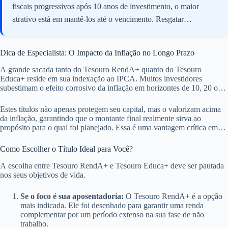
fiscais progressivos após 10 anos de investimento, o maior
atrativo está em mantê-los até o vencimento. Resgatar
antecipadamente pode não apenas gerar perdas, mas também
impedir que você usufrua das taxas de Imposto de Renda mais
Dica de Especialista: O Impacto da Inflação no Longo Prazo
vantajosas, que diminuem com o tempo de aplicação.
A grande sacada tanto do Tesouro RendA+ quanto do Tesouro
Educa+ reside em sua indexação ao IPCA. Muitos investidores
subestimam o efeito corrosivo da inflação em horizontes de 10, 20 ou
30 anos. Um valor que parece robusto hoje pode ter seu poder de
compra seriamente comprometido no futuro, caso não haja uma
Estes títulos não apenas protegem seu capital, mas o valorizam acima
proteção adequada.
da inflação, garantindo que o montante final realmente sirva ao
propósito para o qual foi planejado. Essa é uma vantagem crítica em
um país com histórico inflacionário como o Brasil.
Como Escolher o Título Ideal para Você?
A escolha entre Tesouro RendA+ e Tesouro Educa+ deve ser pautada
nos seus objetivos de vida.
Se o foco é sua aposentadoria:
O Tesouro RendA+ é a opção
mais indicada. Ele foi desenhado para garantir uma renda
complementar por um período extenso na sua fase de não
trabalho.