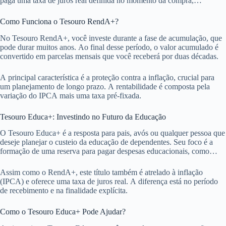
paga uma taxa de juros real definida no momento da compra,
oferecendo previsibilidade.
Como Funciona o Tesouro RendA+?
No Tesouro RendA+, você investe durante a fase de acumulação, que
pode durar muitos anos. Ao final desse período, o valor acumulado é
convertido em parcelas mensais que você receberá por duas décadas.
A principal característica é a proteção contra a inflação, crucial para
um planejamento de longo prazo. A rentabilidade é composta pela
variação do IPCA mais uma taxa pré-fixada.
Tesouro Educa+: Investindo no Futuro da Educação
O Tesouro Educa+ é a resposta para pais, avós ou qualquer pessoa que
deseje planejar o custeio da educação de dependentes. Seu foco é a
formação de uma reserva para pagar despesas educacionais, como
faculdade, cursos ou intercâmbios.
Assim como o RendA+, este título também é atrelado à inflação
(IPCA) e oferece uma taxa de juros real. A diferença está no período
de recebimento e na finalidade explícita.
Como o Tesouro Educa+ Pode Ajudar?