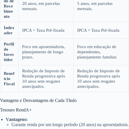
do de
20 anos, em parcelas
5 anos, em parcelas
Rece
mensais.
mensais.
bime
nto
Index
IPCA + Taxa Pré-fixada
IPCA + Taxa Pré-fixada
ador
Perfil
Foco em aposentadoria,
Foco em educação de
do
planejamento de longo
dependentes,
Inves
prazo.
planejamento familiar.
tidor
Redução de Imposto de
Redução de Imposto de
Benef
Renda progressiva após
Renda progressiva após
ício
10 anos sem resgates
10 anos sem resgates
Fiscal
antecipados.
antecipados.
Vantagens e Desvantagens de Cada Título
Tesouro RendA+
Vantagens:
Garante renda por um longo período (20 anos) na aposentadoria.