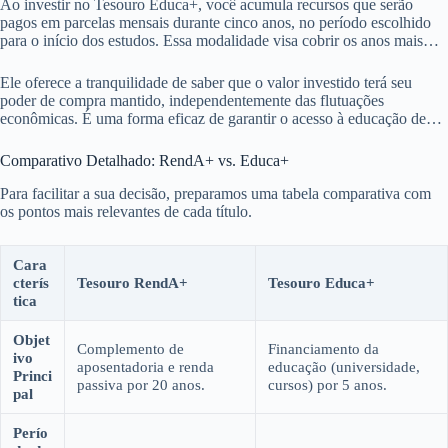
Ao investir no Tesouro Educa+, você acumula recursos que serão
pagos em parcelas mensais durante cinco anos, no período escolhido
para o início dos estudos. Essa modalidade visa cobrir os anos mais
custosos da educação superior.
Ele oferece a tranquilidade de saber que o valor investido terá seu
poder de compra mantido, independentemente das flutuações
econômicas. É uma forma eficaz de garantir o acesso à educação de
qualidade para as próximas gerações.
Comparativo Detalhado: RendA+ vs. Educa+
Para facilitar a sua decisão, preparamos uma tabela comparativa com
os pontos mais relevantes de cada título.
Cara
cterís
Tesouro RendA+
Tesouro Educa+
tica
Objet
Complemento de
Financiamento da
ivo
aposentadoria e renda
educação (universidade,
Princi
passiva por 20 anos.
cursos) por 5 anos.
pal
Perío