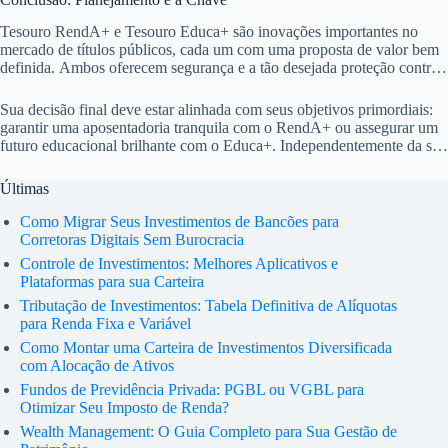
Tesouro RendA+ e Tesouro Educa+ são inovações importantes no
mercado de títulos públicos, cada um com uma proposta de valor bem
definida. Ambos oferecem segurança e a tão desejada proteção contra
a inflação, sendo excelentes ferramentas para o planejamento
financeiro de longo prazo.
Sua decisão final deve estar alinhada com seus objetivos primordiais:
garantir uma aposentadoria tranquila com o RendA+ ou assegurar um
futuro educacional brilhante com o Educa+. Independentemente da sua
escolha, o planejamento financeiro consciente é o caminho para um
futuro mais seguro e próspero.
Últimas
Como Migrar Seus Investimentos de Bancões para
Corretoras Digitais Sem Burocracia
Controle de Investimentos: Melhores Aplicativos e
Plataformas para sua Carteira
Tributação de Investimentos: Tabela Definitiva de Alíquotas
para Renda Fixa e Variável
Como Montar uma Carteira de Investimentos Diversificada
com Alocação de Ativos
Fundos de Previdência Privada: PGBL ou VGBL para
Otimizar Seu Imposto de Renda?
Wealth Management: O Guia Completo para Sua Gestão de