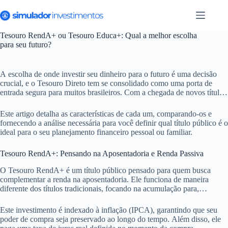
Pular
para
o
conteúdo
Tesouro RendA+ ou Tesouro Educa+: Qual a melhor escolha
para seu futuro?
A escolha de onde investir seu dinheiro para o futuro é uma decisão
crucial, e o Tesouro Direto tem se consolidado como uma porta de
entrada segura para muitos brasileiros. Com a chegada de novos títulos
como o Tesouro RendA+ e o Tesouro Educa+, surgem dúvidas sobre
qual opção se alinha melhor aos seus objetivos de longo prazo. Ambos
Este artigo detalha as características de cada um, comparando-os e
prometem rentabilidade atrativa e segurança, mas suas finalidades são
fornecendo a análise necessária para você definir qual título público é o
distintas e é fundamental compreender cada uma para tomar a decisão
ideal para o seu planejamento financeiro pessoal ou familiar.
mais acertada.
Tesouro RendA+: Pensando na Aposentadoria e Renda Passiva
O Tesouro RendA+ é um título público pensado para quem busca
complementar a renda na aposentadoria. Ele funciona de maneira
diferente dos títulos tradicionais, focando na acumulação para,
posteriormente, pagar uma renda mensal por um período de 20 anos.
Este investimento é indexado à inflação (IPCA), garantindo que seu
poder de compra seja preservado ao longo do tempo. Além disso, ele