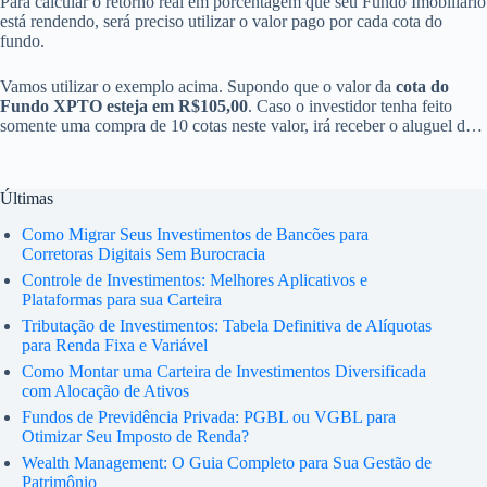
Para calcular o retorno real em porcentagem que seu Fundo Imobiliário
está rendendo, será preciso utilizar o valor pago por cada cota do
fundo.
Vamos utilizar o exemplo acima. Supondo que o valor da
cota do
Fundo XPTO esteja em R$105,00
. Caso o investidor tenha feito
somente uma compra de 10 cotas neste valor, irá receber o aluguel de
8,50 sobre o valor pago (10×105 = R$1050,00), que dá um retorno de
0,80% ao mês
(8,50/1050).
Últimas
Como Migrar Seus Investimentos de Bancões para
Corretoras Digitais Sem Burocracia
Controle de Investimentos: Melhores Aplicativos e
Plataformas para sua Carteira
Tributação de Investimentos: Tabela Definitiva de Alíquotas
para Renda Fixa e Variável
Como Montar uma Carteira de Investimentos Diversificada
com Alocação de Ativos
Fundos de Previdência Privada: PGBL ou VGBL para
Otimizar Seu Imposto de Renda?
Wealth Management: O Guia Completo para Sua Gestão de
Patrimônio