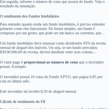
Em seguida, informe o número de cotas que possui do fundo. Veja o
resultado da simulação.
O rendimento dos Fundos Imobiliários
Para entender quanto rende um fundo imobiliário, é preciso entender
primeiro como eles funcionam. De foram simples, um fundo é
composto por um gestor, que pode ser um banco ou corretora, que
compra um ou vários imóveis. O valor de compra é dividido entre
todos os cotistas, que passam a receber um parte do aluguel das salas,
Um fundo imobiliário deve repassar como dividendos 95% da receita
galpões ou lajes que integrem o imóvel.
mensal de aluguel dos imóveis. Ou seja, se um fundo arrecadou
R$100.000,00 de receita, deverá distribuir entre seus cotistas
R$95.000,00.
O valor pago é
proporcional ao número de cotas
que o investidor
possui. Exemplo:
O investidor possui 10 cotas do Fundo XPTO, que pagou 0,85 por
cota no último mês.
Este investidor irá receber 8,50 de aluguel mensal.
Cálculo de rendimento do FII