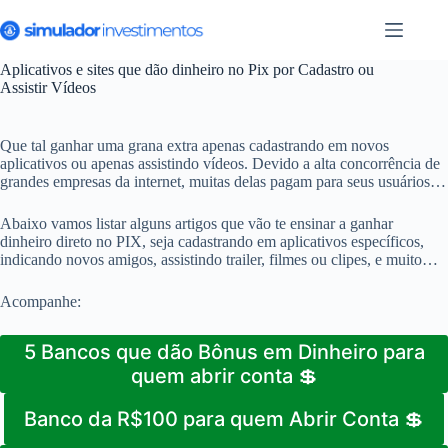
Pular
para
o
conteúdo
Aplicativos e sites que dão dinheiro no Pix por Cadastro ou
Assistir Vídeos
Que tal ganhar uma grana extra apenas cadastrando em novos
aplicativos ou apenas assistindo vídeos. Devido a alta concorrência de
grandes empresas da internet, muitas delas pagam para seus usuários se
cadastrarem, ou assistirem vídeos de parceiros.
Abaixo vamos listar alguns artigos que vão te ensinar a ganhar
dinheiro direto no PIX, seja cadastrando em aplicativos específicos,
indicando novos amigos, assistindo trailer, filmes ou clipes, e muito
mais.
Acompanhe:
5 Bancos que dão Bônus em Dinheiro para
quem abrir conta 💲
Banco da R$100 para quem Abrir Conta 💲