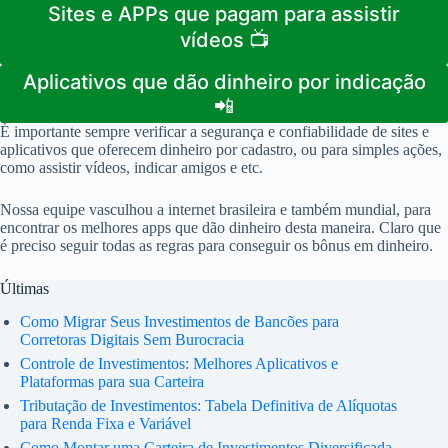
Sites e APPs que pagam para assistir
vídeos 📺
Aplicativos que dão dinheiro por indicação
📲
É importante sempre verificar a segurança e confiabilidade de sites e
aplicativos que oferecem dinheiro por cadastro, ou para simples ações,
como assistir vídeos, indicar amigos e etc.
Nossa equipe vasculhou a internet brasileira e também mundial, para
encontrar os melhores apps que dão dinheiro desta maneira. Claro que
é preciso seguir todas as regras para conseguir os bônus em dinheiro.
Últimas
Como Migrar Seus Investimentos de Bancões para
Corretoras Digitais Sem Burocracia
Controle de Investimentos: Melhores Aplicativos e
Plataformas para sua Carteira
Tributação de Investimentos: Tabela Definitiva de Alíquotas
para Renda Fixa e Variável
Como Montar uma Carteira de Investimentos Diversificada