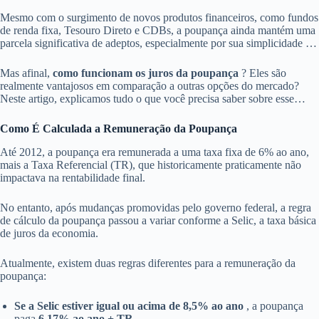
Mesmo com o surgimento de novos produtos financeiros, como fundos
de renda fixa, Tesouro Direto e CDBs, a poupança ainda mantém uma
parcela significativa de adeptos, especialmente por sua simplicidade e
liquidez.
Mas afinal,
como funcionam os juros da poupança
? Eles são
realmente vantajosos em comparação a outras opções do mercado?
Neste artigo, explicamos tudo o que você precisa saber sobre esse
importante tema.
Como É Calculada a Remuneração da Poupança
Até 2012, a poupança era remunerada a uma taxa fixa de 6% ao ano,
mais a Taxa Referencial (TR), que historicamente praticamente não
impactava na rentabilidade final.
No entanto, após mudanças promovidas pelo governo federal, a regra
de cálculo da poupança passou a variar conforme a Selic, a taxa básica
de juros da economia.
Atualmente, existem duas regras diferentes para a remuneração da
poupança:
Se a Selic estiver igual ou acima de 8,5% ao ano
, a poupança
paga
6,17% ao ano + TR
.