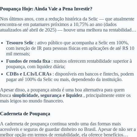
reserva de emergência ou simplesmente quer dormir tranquilo sabendo
que seu dinheiro está seguro e disponível quando necessário.
Poupança Hoje: Ainda Vale a Pena Investir?
Nos últimos anos, com a redução histórica da Selic — que atualmente
encontra-se em patamares próximos a 10,75% ao ano (dados
atualizados até abril de 2025) — houve uma melhora na rentabilidade
da poupança. Contudo, mesmo com essa alta, há opções no mercado
que oferecem melhores retornos, como:
Tesouro Selic
: ativo público que acompanha a Selic em 100%,
com isenção de IR para pessoas físicas em aplicações de até R$ 10
mil mensais;
Fundos de renda fixa
: muitos oferecem rentabilidade superior à
poupança, com liquidez diária;
CDBs e LCIs/LCRAs
: disponíveis em bancos e fintechs, podem
pagar até 100% da Selic ou mais, dependendo da instituição.
Apesar disso, a poupança ainda é uma boa alternativa para quem
busca
simplicidade, segurança e liquidez
, principalmente entre os
mais leigos no mundo financeiro.
Caderneta de Poupança
A caderneta de poupança continua sendo uma das formas mais
acessíveis e seguras de guardar dinheiro no Brasil. Apesar de não ser a
melhor opção em termos de rentabilidade, ela oferece benefícios