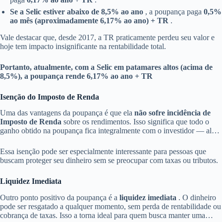
Se a Selic estiver abaixo de 8,5% ao ano
, a poupança paga
0,5%
ao mês (aproximadamente 6,17% ao ano) + TR
.
Vale destacar que, desde 2017, a TR praticamente perdeu seu valor e
hoje tem impacto insignificante na rentabilidade total.
Portanto, atualmente, com a Selic em patamares altos (acima de
8,5%), a poupança rende 6,17% ao ano + TR
Isenção do Imposto de Renda
Uma das vantagens da poupança é que ela
não sofre incidência de
Imposto de Renda
sobre os rendimentos. Isso significa que todo o
ganho obtido na poupança fica integralmente com o investidor — algo
raro em outros tipos de investimento em renda fixa, que costumam ter
alíquotas de IR regressivas conforme o prazo da aplicação.
Essa isenção pode ser especialmente interessante para pessoas que
buscam proteger seu dinheiro sem se preocupar com taxas ou tributos.
Liquidez Imediata
Outro ponto positivo da poupança é a
liquidez imediata
. O dinheiro
pode ser resgatado a qualquer momento, sem perda de rentabilidade ou
cobrança de taxas. Isso a torna ideal para quem busca manter uma